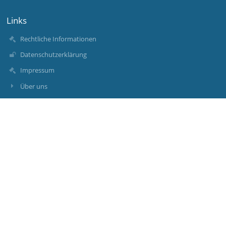
Links
Rechtliche Informationen
Datenschutzerklärung
Impressum
Über uns
Kontakt
Aktuelles
Kontakt
Maria-Ward-Grundschule
sekretariat@gs-waldkirchen.de
08581/8358
Jahnstraße 17
94065 Waldkirchen
Germany